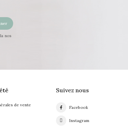
la nos
été
Suivez nous
érales de vente
Facebook
Instagram