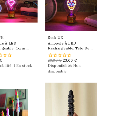
UK
Suck UK
le À LED
Ampoule À LED
rgeable, Cœur
Rechargeable, Tête De
 Déco
Mort, Déco
 €
29,00 €
23,00 €
ibilité:
1 En stock
Disponibilité:
Non
disponible