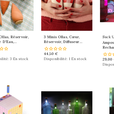
 Réservoir,
3 Minis Ollas, Cœur,
Suck 
r D'Eau,
Réservoir, Diffuseur
Ampou
e Autonome
D'Eau, Arrosage
Recha
Autonome
Rose,
44,50 €
ilité:
3 En stock
Disponibilité:
1 En stock
29,00
Dispon