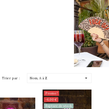

Trier par :
Nom, A à Z
Promo !
-6,00 €
Rupture de stock