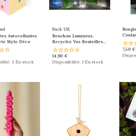
and
Suck UK
Bougi
Coulan
tes Autocollantes
Bouchon Lumineux,
rte Stylo Déco
Recyclez Vos Bouteilles
En Lampes Déco
7,50 €
Dispon
14,90 €
ilité:
3 En stock
Disponibilité:
1 En stock