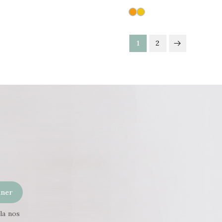
1
2
la nos