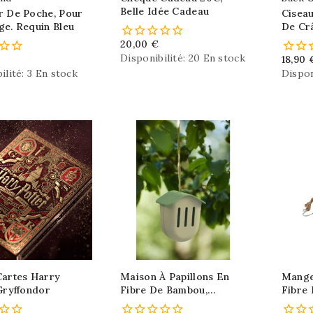
Belle Idée Cadeau
r De Poche, Pour
Cisea
ge. Requin Bleu
De Cr
20,00 €
Disponibilité:
20 En stock
18,90 
ilité:
3 En stock
Dispon
Cartes Harry
Maison À Papillons En
Mange
Gryffondor
Fibre De Bambou,
Fibre 
Ecologique
Ecolo