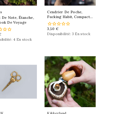
es
Cendrier De Poche,
Fucking Habit, Compact,
 De Note, Étanche,
Noir
ook De Voyage
3,50 €
Disponibilité:
3 En stock
€
ibilité:
4 En stock
UK
Kikkerland