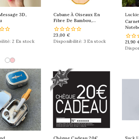
Message 3D,
Cabane À Oiseaux En
Lucki
u
Fibre De Bambou,
Carnet
Nichoir Jaune
Noteb
23,00 €
ilité:
2 En stock
Disponibilité:
3 En stock
21,90 
Dispon
and
Chèque Cadeau 20€,
Suck 