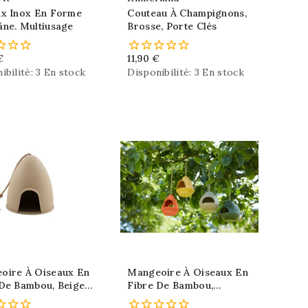
ux Inox En Forme
Couteau À Champignons,
âne. Multiusage
Brosse, Porte Clés
€
11,90 €
ibilité:
3 En stock
Disponibilité:
3 En stock
oire À Oiseaux En
Mangeoire À Oiseaux En
De Bambou, Beige,
Fibre De Bambou,
gique
Ecologique