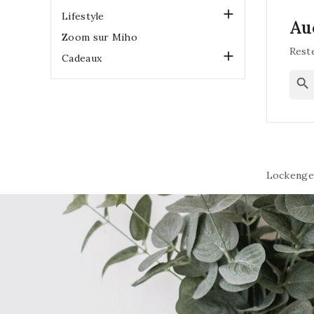

Lifestyle
Au
Zoom sur Miho
Reste

Cadeaux
search
Lockenge